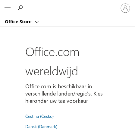
Meld
Microsoft
je
aan
Office Store
bij
je
account
Office.com
wereldwijd
Office.com is beschikbaar in
verschillende landen/regio's. Kies
hieronder uw taalvoorkeur.
Čeština (Česko)
Dansk (Danmark)