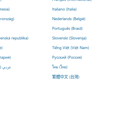
nesia)
Italiano (Italia)
rország)
Nederlands (België)
Português (Brasil)
venská republika)
Slovenski (Slovenija)
e)
Tiếng Việt (Việt Nam)
гария)
Русский (Россия)
عربي ()
ไทย (ไทย)
繁體中文 (台灣)