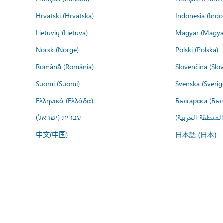
Hrvatski (Hrvatska)
Indonesia (Indo
Lietuvių (Lietuva)
Magyar (Magya
Norsk (Norge)
Polski (Polska)
Română (România)
Slovenčina (Slo
Suomi (Suomi)
Svenska (Sverig
Ελληνικά (Ελλάδα)
Български (Бъл
المنطقة العربية
עברית (ישראל)
中文(中国)
日本語 (日本)