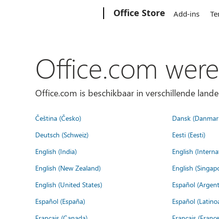
Microsoft
Office Store
Add-ins
Te
Office.com were
Office.com is beschikbaar in verschillende lande
Čeština (Česko)
Dansk (Danmar
Deutsch (Schweiz)
Eesti (Eesti)
English (India)
English (Interna
English (New Zealand)
English (Singap
English (United States)
Español (Argent
Español (España)
Español (Latino
Français (Canada)
Français (France