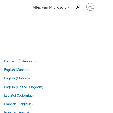
Meld
Alles van Microsoft
je
aan
bij
je
account
Deutsch (Österreich)
English (Canada)
English (Malaysia)
English (United Kingdom)
Español (Colombia)
Français (Belgique)
Français (Suisse)