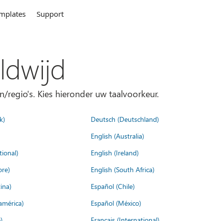
mplates
Support
ldwijd
n/regio's. Kies hieronder uw taalvoorkeur.
k)
Deutsch (Deutschland)
English (Australia)
tional)
English (Ireland)
ore)
English (South Africa)
ina)
Español (Chile)
américa)
Español (México)
)
Français (International)