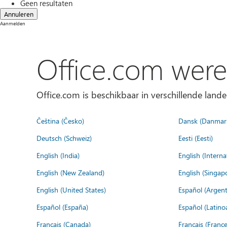
Geen resultaten
Annuleren
Aanmelden
Office.com were
Office.com is beschikbaar in verschillende lande
Čeština (Česko)
Dansk (Danmar
Deutsch (Schweiz)
Eesti (Eesti)
English (India)
English (Interna
English (New Zealand)
English (Singap
English (United States)
Español (Argent
Español (España)
Español (Latino
Français (Canada)
Français (France