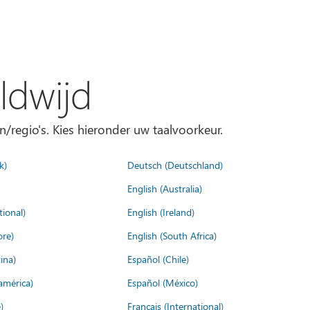
ldwijd
n/regio's. Kies hieronder uw taalvoorkeur.
k)
Deutsch (Deutschland)
English (Australia)
tional)
English (Ireland)
ore)
English (South Africa)
ina)
Español (Chile)
américa)
Español (México)
)
Français (International)