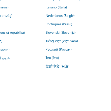
nesia)
Italiano (Italia)
rország)
Nederlands (België)
Português (Brasil)
venská republika)
Slovenski (Slovenija)
e)
Tiếng Việt (Việt Nam)
гария)
Русский (Россия)
عربي ()
ไทย (ไทย)
繁體中文 (台灣)