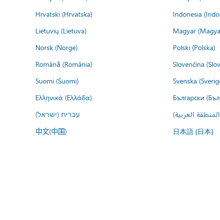
Hrvatski (Hrvatska)
Indonesia (Indo
Lietuvių (Lietuva)
Magyar (Magya
Norsk (Norge)
Polski (Polska)
Română (România)
Slovenčina (Slo
Suomi (Suomi)
Svenska (Sverig
Ελληνικά (Ελλάδα)
Български (Бъл
المنطقة العربية
עברית (ישראל)
中文(中国)
日本語 (日本)