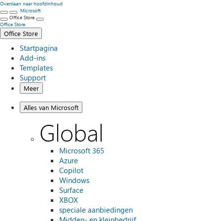
Overslaan naar hoofdinhoud
Microsoft
Office Store
Office Store
Office Store
Startpagina
Add-ins
Templates
Support
Meer
Alles van Microsoft
Global
Microsoft 365
Azure
Copilot
Windows
Surface
XBOX
speciale aanbiedingen
Midden- en kleinbedrijf