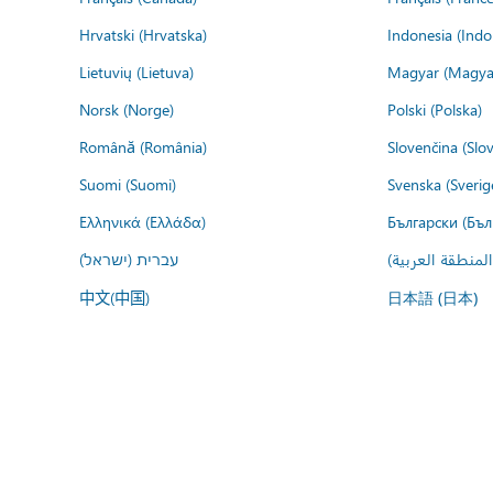
Hrvatski (Hrvatska)
Indonesia (Indo
Lietuvių (Lietuva)
Magyar (Magya
Norsk (Norge)
Polski (Polska)
Română (România)
Slovenčina (Slo
Suomi (Suomi)
Svenska (Sverig
Ελληνικά (Ελλάδα)
Български (Бъл
المنطقة العربية
עברית (ישראל)
中文(中国)
日本語 (日本)