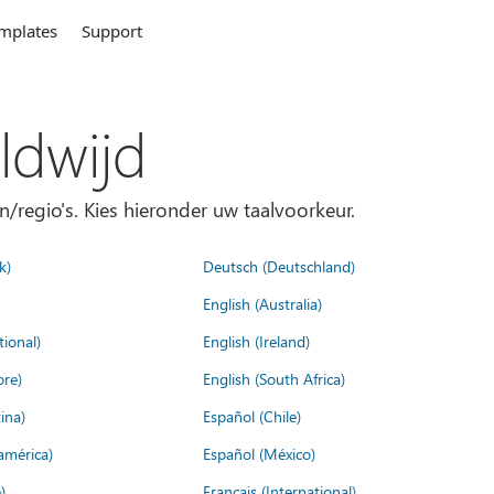
mplates
Support
ldwijd
n/regio's. Kies hieronder uw taalvoorkeur.
k)
Deutsch (Deutschland)
English (Australia)
tional)
English (Ireland)
ore)
English (South Africa)
ina)
Español (Chile)
américa)
Español (México)
)
Français (International)