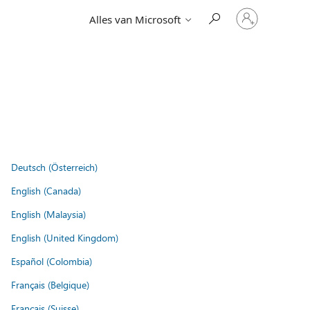
Meld
Alles van Microsoft
je
aan
bij
je
account
Deutsch (Österreich)
English (Canada)
English (Malaysia)
English (United Kingdom)
Español (Colombia)
Français (Belgique)
Français (Suisse)