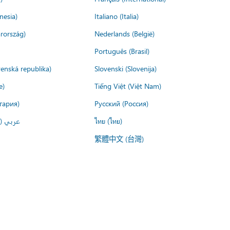
nesia)
Italiano (Italia)
rország)
Nederlands (België)
Português (Brasil)
venská republika)
Slovenski (Slovenija)
e)
Tiếng Việt (Việt Nam)
гария)
Русский (Россия)
عربي ()
ไทย (ไทย)
繁體中文 (台灣)