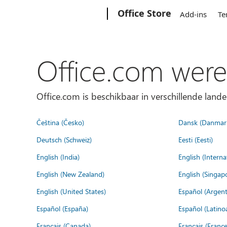
Microsoft
Office Store
Add-ins
Te
Office.com were
Office.com is beschikbaar in verschillende lande
Čeština (Česko)
Dansk (Danmar
Deutsch (Schweiz)
Eesti (Eesti)
English (India)
English (Interna
English (New Zealand)
English (Singap
English (United States)
Español (Argent
Español (España)
Español (Latino
Français (Canada)
Français (France