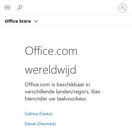
Meld
Microsoft
je
aan
Office Store
bij
je
account
Office.com
wereldwijd
Office.com is beschikbaar in
verschillende landen/regio's. Kies
hieronder uw taalvoorkeur.
Čeština (Česko)
Dansk (Danmark)