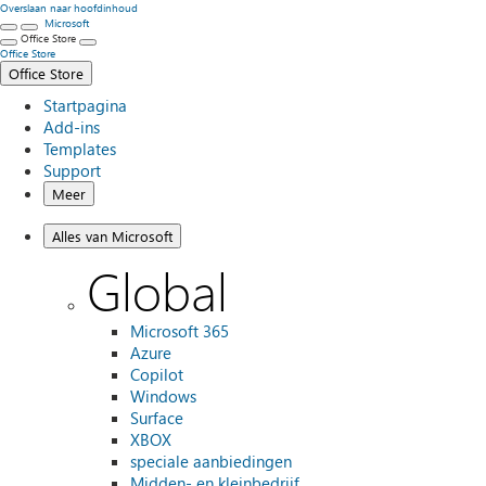
Overslaan naar hoofdinhoud
Microsoft
Office Store
Office Store
Office Store
Startpagina
Add-ins
Templates
Support
Meer
Alles van Microsoft
Global
Microsoft 365
Azure
Copilot
Windows
Surface
XBOX
speciale aanbiedingen
Midden- en kleinbedrijf