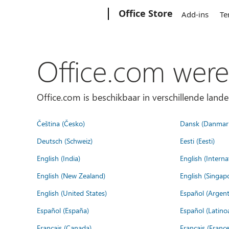
Microsoft
Office Store
Add-ins
Te
Office.com were
Office.com is beschikbaar in verschillende lande
Čeština (Česko)
Dansk (Danmar
Deutsch (Schweiz)
Eesti (Eesti)
English (India)
English (Interna
English (New Zealand)
English (Singap
English (United States)
Español (Argent
Español (España)
Español (Latino
Français (Canada)
Français (France