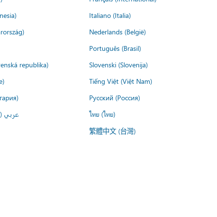
nesia)
Italiano (Italia)
rország)
Nederlands (België)
Português (Brasil)
venská republika)
Slovenski (Slovenija)
e)
Tiếng Việt (Việt Nam)
гария)
Русский (Россия)
عربي ()
ไทย (ไทย)
繁體中文 (台灣)