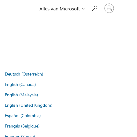
Meld
Alles van Microsoft
je
aan
bij
je
account
Deutsch (Österreich)
English (Canada)
English (Malaysia)
English (United Kingdom)
Español (Colombia)
Français (Belgique)
Français (Suisse)