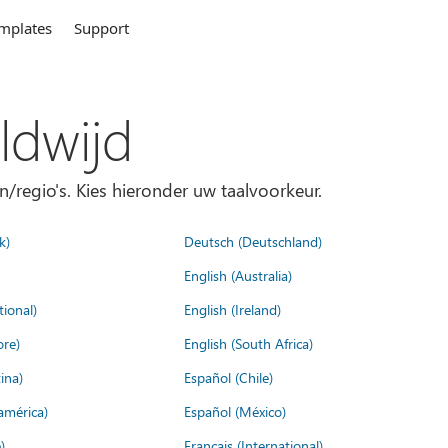
mplates
Support
ldwijd
n/regio's. Kies hieronder uw taalvoorkeur.
k)
Deutsch (Deutschland)
English (Australia)
tional)
English (Ireland)
ore)
English (South Africa)
ina)
Español (Chile)
américa)
Español (México)
)
Français (International)