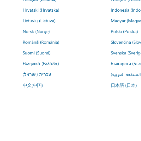
Hrvatski (Hrvatska)
Indonesia (Indo
Lietuvių (Lietuva)
Magyar (Magya
Norsk (Norge)
Polski (Polska)
Română (România)
Slovenčina (Slo
Suomi (Suomi)
Svenska (Sverig
Ελληνικά (Ελλάδα)
Български (Бъл
المنطقة العربية
עברית (ישראל)
中文(中国)
日本語 (日本)