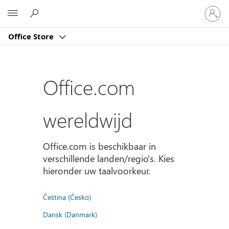
Meld
Microsoft
je
aan
Office Store
bij
je
account
Office.com
wereldwijd
Office.com is beschikbaar in
verschillende landen/regio's. Kies
hieronder uw taalvoorkeur.
Čeština (Česko)
Dansk (Danmark)