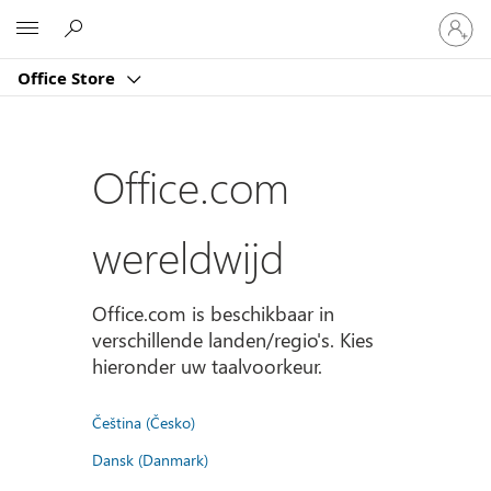
Meld
Microsoft
je
aan
Office Store
bij
je
account
Office.com
wereldwijd
Office.com is beschikbaar in
verschillende landen/regio's. Kies
hieronder uw taalvoorkeur.
Čeština (Česko)
Dansk (Danmark)