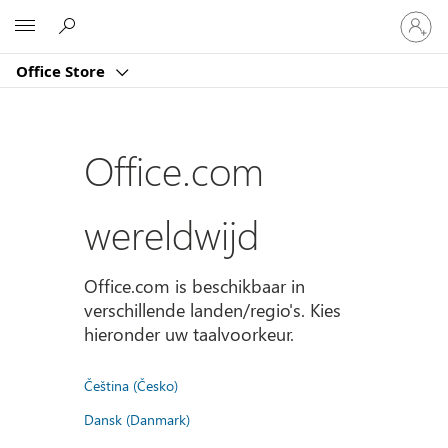
Meld
Microsoft
je
aan
Office Store
bij
je
account
Office.com
wereldwijd
Office.com is beschikbaar in
verschillende landen/regio's. Kies
hieronder uw taalvoorkeur.
Čeština (Česko)
Dansk (Danmark)