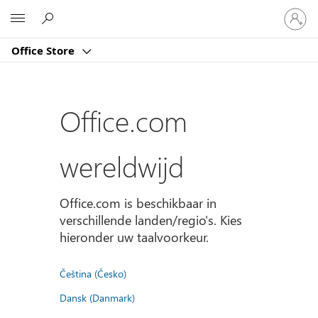
Meld
Microsoft
je
aan
Office Store
bij
je
account
Office.com
wereldwijd
Office.com is beschikbaar in
verschillende landen/regio's. Kies
hieronder uw taalvoorkeur.
Čeština (Česko)
Dansk (Danmark)