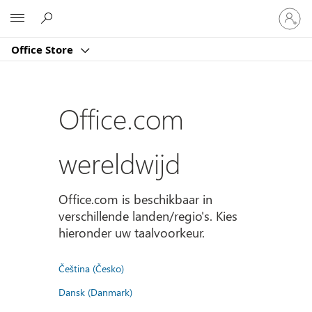
Meld
Microsoft
je
aan
Office Store
bij
je
account
Office.com
wereldwijd
Office.com is beschikbaar in
verschillende landen/regio's. Kies
hieronder uw taalvoorkeur.
Čeština (Česko)
Dansk (Danmark)