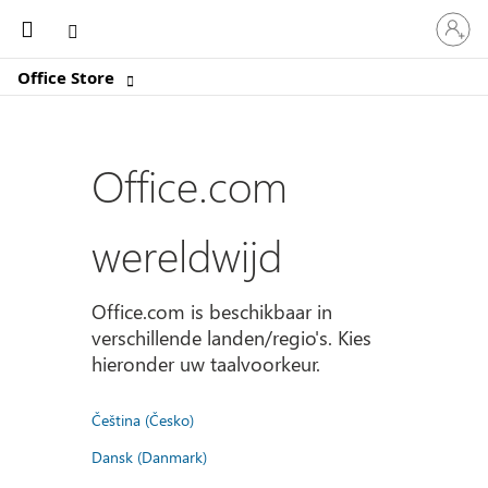
Meld
Microsoft
je
aan
Office Store
bij
je
account
Office.com
wereldwijd
Office.com is beschikbaar in
verschillende landen/regio's. Kies
hieronder uw taalvoorkeur.
Čeština (Česko)
Dansk (Danmark)