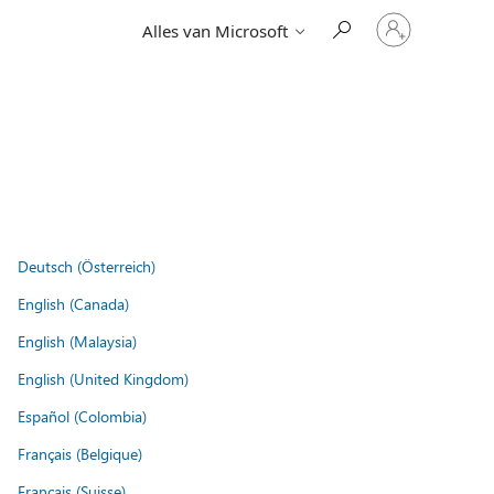
Meld
Alles van Microsoft
je
aan
bij
je
account
Deutsch (Österreich)
English (Canada)
English (Malaysia)
English (United Kingdom)
Español (Colombia)
Français (Belgique)
Français (Suisse)