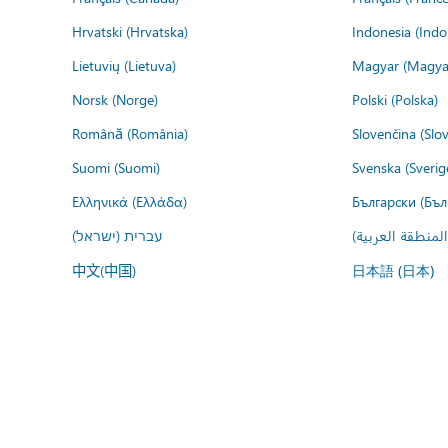
Hrvatski (Hrvatska)
Indonesia (Indo
Lietuvių (Lietuva)
Magyar (Magya
Norsk (Norge)
Polski (Polska)
Română (România)
Slovenčina (Slo
Suomi (Suomi)
Svenska (Sverig
Ελληνικά (Ελλάδα)
Български (Бъл
المنطقة العربية
עברית (ישראל)
中文(中国)
日本語 (日本)