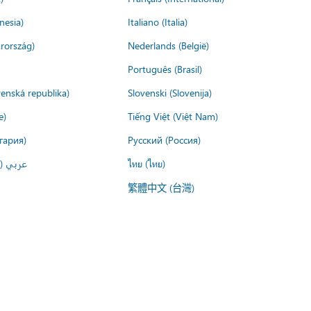
nesia)
Italiano (Italia)
rország)
Nederlands (België)
Português (Brasil)
venská republika)
Slovenski (Slovenija)
e)
Tiếng Việt (Việt Nam)
гария)
Русский (Россия)
عربي ()
ไทย (ไทย)
繁體中文 (台灣)