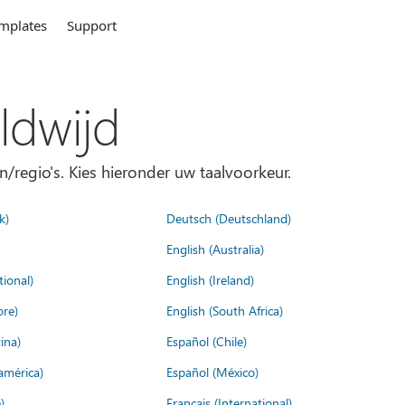
mplates
Support
ldwijd
n/regio's. Kies hieronder uw taalvoorkeur.
k)
Deutsch (Deutschland)
English (Australia)
tional)
English (Ireland)
ore)
English (South Africa)
ina)
Español (Chile)
américa)
Español (México)
)
Français (International)