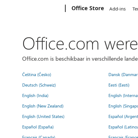
Microsoft
Office Store
Add-ins
Te
Office.com were
Office.com is beschikbaar in verschillende lande
Čeština (Česko)
Dansk (Danmar
Deutsch (Schweiz)
Eesti (Eesti)
English (India)
English (Interna
English (New Zealand)
English (Singap
English (United States)
Español (Argent
Español (España)
Español (Latino
Français (Canada)
Français (France