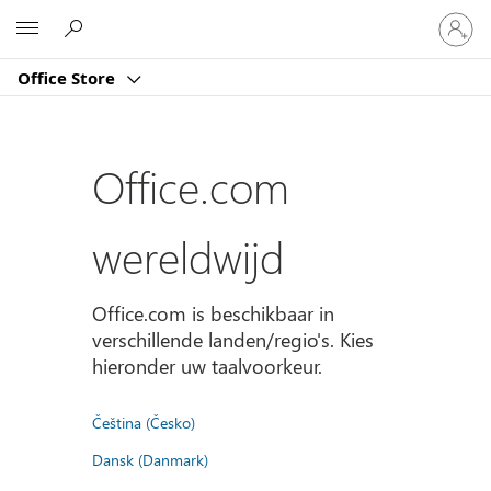
Meld
Microsoft
je
aan
Office Store
bij
je
account
Office.com
wereldwijd
Office.com is beschikbaar in
verschillende landen/regio's. Kies
hieronder uw taalvoorkeur.
Čeština (Česko)
Dansk (Danmark)