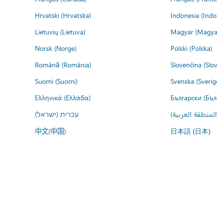
Hrvatski (Hrvatska)
Indonesia (Indo
Lietuvių (Lietuva)
Magyar (Magya
Norsk (Norge)
Polski (Polska)
Română (România)
Slovenčina (Slo
Suomi (Suomi)
Svenska (Sverig
Ελληνικά (Ελλάδα)
Български (Бъл
المنطقة العربية
עברית (ישראל)
中文(中国)
日本語 (日本)