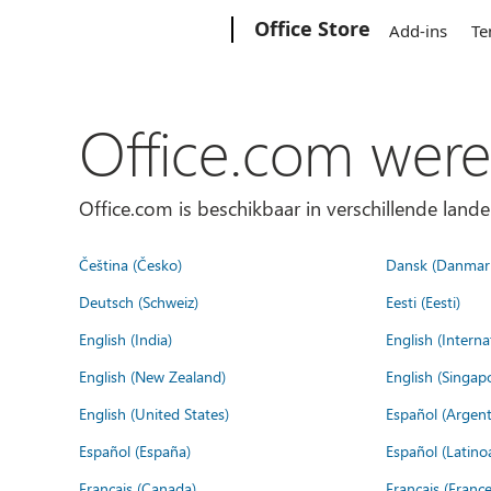
Microsoft
Office Store
Add-ins
Te
Office.com were
Office.com is beschikbaar in verschillende lande
Čeština (Česko)
Dansk (Danmar
Deutsch (Schweiz)
Eesti (Eesti)
English (India)
English (Interna
English (New Zealand)
English (Singap
English (United States)
Español (Argent
Español (España)
Español (Latino
Français (Canada)
Français (France