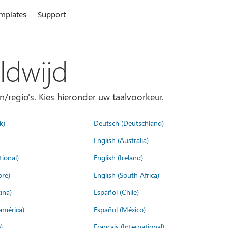
mplates
Support
ldwijd
n/regio's. Kies hieronder uw taalvoorkeur.
k)
Deutsch (Deutschland)
English (Australia)
tional)
English (Ireland)
ore)
English (South Africa)
ina)
Español (Chile)
américa)
Español (México)
)
Français (International)