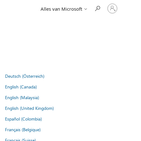
Meld
Alles van Microsoft
je
aan
bij
je
account
Deutsch (Österreich)
English (Canada)
English (Malaysia)
English (United Kingdom)
Español (Colombia)
Français (Belgique)
Français (Suisse)