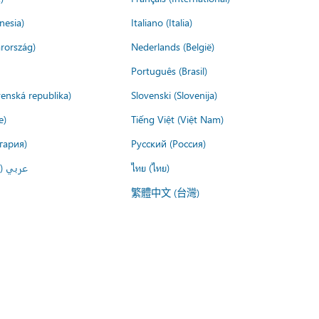
nesia)
Italiano (Italia)
rország)
Nederlands (België)
Português (Brasil)
venská republika)
Slovenski (Slovenija)
e)
Tiếng Việt (Việt Nam)
гария)
Русский (Россия)
عربي ()
ไทย (ไทย)
繁體中文 (台灣)