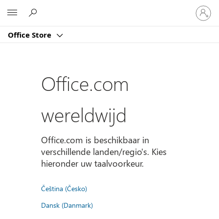
Meld
Microsoft
je
aan
Office Store
bij
je
account
Office.com
wereldwijd
Office.com is beschikbaar in
verschillende landen/regio's. Kies
hieronder uw taalvoorkeur.
Čeština (Česko)
Dansk (Danmark)