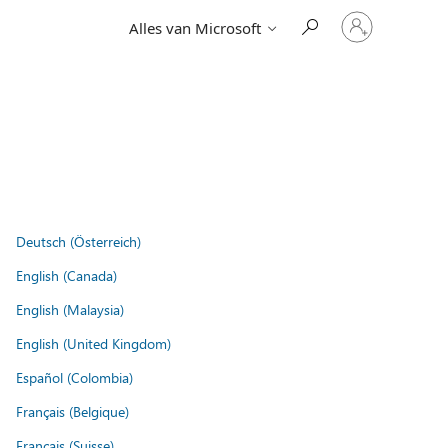
Meld
Alles van Microsoft
je
aan
bij
je
account
Deutsch (Österreich)
English (Canada)
English (Malaysia)
English (United Kingdom)
Español (Colombia)
Français (Belgique)
Français (Suisse)