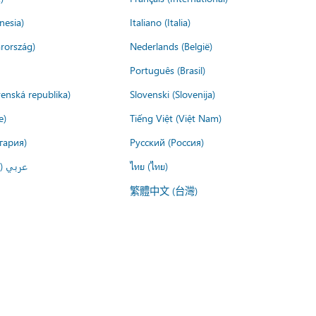
nesia)
Italiano (Italia)
rország)
Nederlands (België)
Português (Brasil)
venská republika)
Slovenski (Slovenija)
e)
Tiếng Việt (Việt Nam)
гария)
Русский (Россия)
عربي ()
ไทย (ไทย)
繁體中文 (台灣)