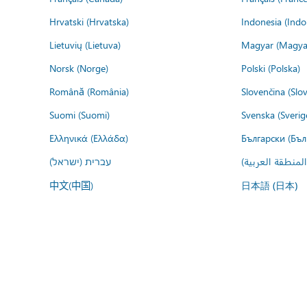
Hrvatski (Hrvatska)
Indonesia (Indo
Lietuvių (Lietuva)
Magyar (Magya
Norsk (Norge)
Polski (Polska)
Română (România)
Slovenčina (Slo
Suomi (Suomi)
Svenska (Sverig
Ελληνικά (Ελλάδα)
Български (Бъл
المنطقة العربية
עברית (ישראל)
中文(中国)
日本語 (日本)