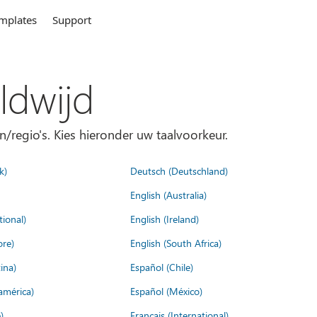
mplates
Support
ldwijd
n/regio's. Kies hieronder uw taalvoorkeur.
k)
Deutsch (Deutschland)
English (Australia)
tional)
English (Ireland)
ore)
English (South Africa)
ina)
Español (Chile)
américa)
Español (México)
)
Français (International)