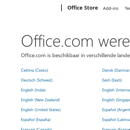
Microsoft
Office Store
Add-ins
Te
Office.com were
Office.com is beschikbaar in verschillende lande
Čeština (Česko)
Dansk (Danmar
Deutsch (Schweiz)
Eesti (Eesti)
English (India)
English (Interna
English (New Zealand)
English (Singap
English (United States)
Español (Argent
Español (España)
Español (Latino
Français (Canada)
Français (France