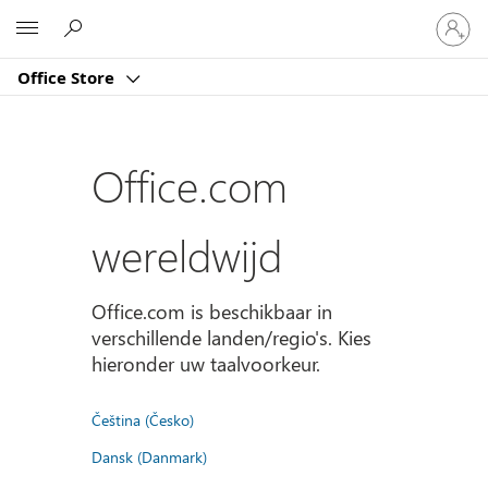
Meld
Microsoft
je
aan
Office Store
bij
je
account
Office.com
wereldwijd
Office.com is beschikbaar in
verschillende landen/regio's. Kies
hieronder uw taalvoorkeur.
Čeština (Česko)
Dansk (Danmark)