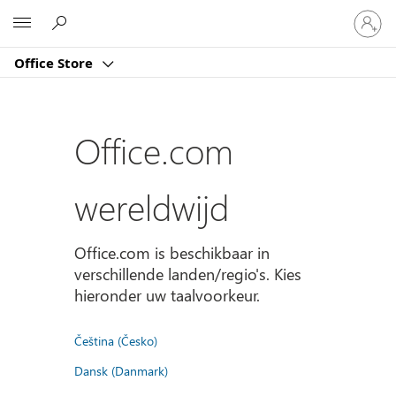
Meld
Microsoft
je
aan
Office Store
bij
je
account
Office.com
wereldwijd
Office.com is beschikbaar in
verschillende landen/regio's. Kies
hieronder uw taalvoorkeur.
Čeština (Česko)
Dansk (Danmark)