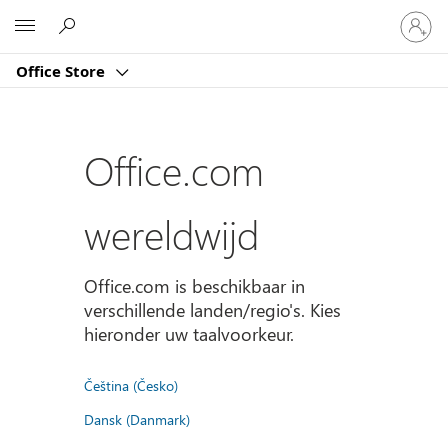
Meld
Microsoft
je
aan
Office Store
bij
je
account
Office.com
wereldwijd
Office.com is beschikbaar in
verschillende landen/regio's. Kies
hieronder uw taalvoorkeur.
Čeština (Česko)
Dansk (Danmark)