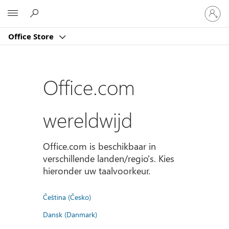
Meld
Microsoft
je
aan
Office Store
bij
je
account
Office.com
wereldwijd
Office.com is beschikbaar in
verschillende landen/regio's. Kies
hieronder uw taalvoorkeur.
Čeština (Česko)
Dansk (Danmark)