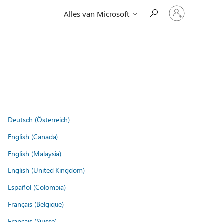
Meld
Alles van Microsoft
je
aan
bij
je
account
Deutsch (Österreich)
English (Canada)
English (Malaysia)
English (United Kingdom)
Español (Colombia)
Français (Belgique)
Français (Suisse)