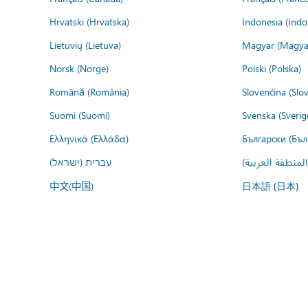
Hrvatski (Hrvatska)
Indonesia (Indo
Lietuvių (Lietuva)
Magyar (Magya
Norsk (Norge)
Polski (Polska)
Română (România)
Slovenčina (Slo
Suomi (Suomi)
Svenska (Sverig
Ελληνικά (Ελλάδα)
Български (Бъл
المنطقة العربية
עברית (ישראל)
中文(中国)
日本語 (日本)