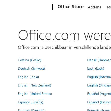
Microsoft
Office Store
Add-ins
Te
Office.com were
Office.com is beschikbaar in verschillende lande
Čeština (Česko)
Dansk (Danmar
Deutsch (Schweiz)
Eesti (Eesti)
English (India)
English (Interna
English (New Zealand)
English (Singap
English (United States)
Español (Argent
Español (España)
Español (Latino
Français (Canada)
Français (France