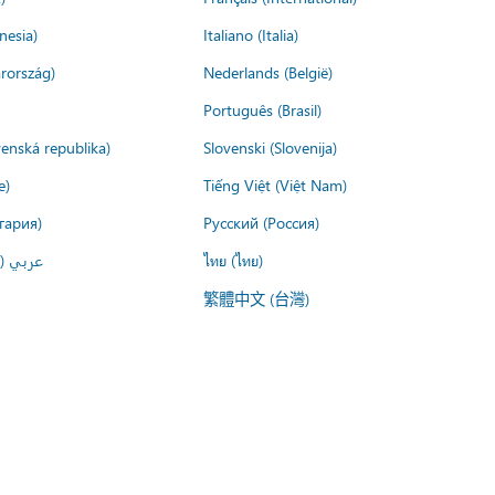
nesia)
Italiano (Italia)
rország)
Nederlands (België)
Português (Brasil)
venská republika)
Slovenski (Slovenija)
e)
Tiếng Việt (Việt Nam)
гария)
Русский (Россия)
عربي ()
ไทย (ไทย)
繁體中文 (台灣)