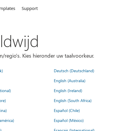
mplates
Support
ldwijd
n/regio's. Kies hieronder uw taalvoorkeur.
k)
Deutsch (Deutschland)
English (Australia)
tional)
English (Ireland)
ore)
English (South Africa)
ina)
Español (Chile)
américa)
Español (México)
)
Français (International)