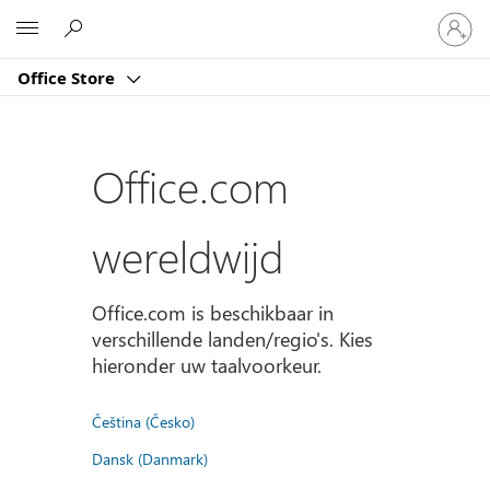
Meld
Microsoft
je
aan
Office Store
bij
je
account
Office.com
wereldwijd
Office.com is beschikbaar in
verschillende landen/regio's. Kies
hieronder uw taalvoorkeur.
Čeština (Česko)
Dansk (Danmark)