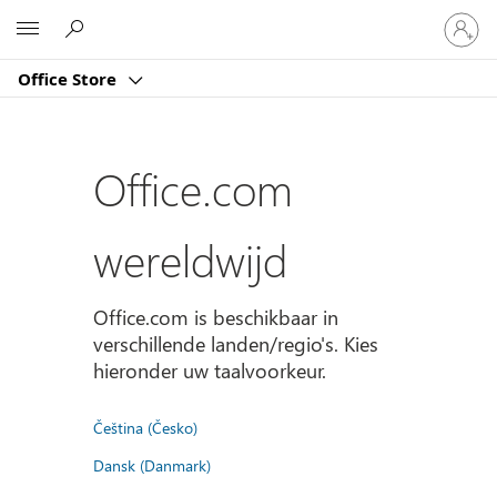
Meld
Microsoft
je
aan
Office Store
bij
je
account
Office.com
wereldwijd
Office.com is beschikbaar in
verschillende landen/regio's. Kies
hieronder uw taalvoorkeur.
Čeština (Česko)
Dansk (Danmark)