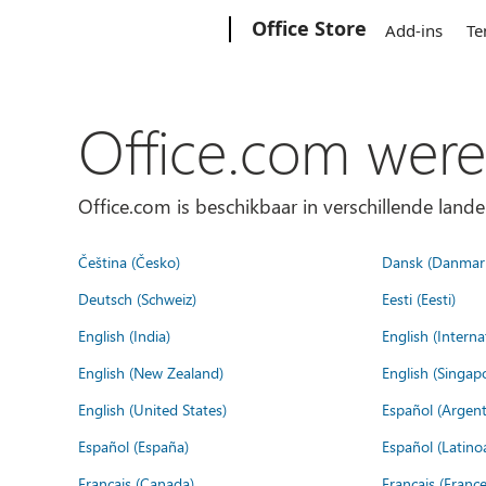
Microsoft
Office Store
Add-ins
Te
Office.com were
Office.com is beschikbaar in verschillende lande
Čeština (Česko)
Dansk (Danmar
Deutsch (Schweiz)
Eesti (Eesti)
English (India)
English (Interna
English (New Zealand)
English (Singap
English (United States)
Español (Argent
Español (España)
Español (Latino
Français (Canada)
Français (France