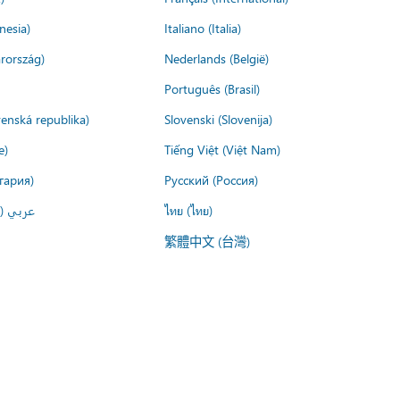
nesia)
Italiano (Italia)
rország)
Nederlands (België)
Português (Brasil)
venská republika)
Slovenski (Slovenija)
e)
Tiếng Việt (Việt Nam)
гария)
Русский (Россия)
عربي ()
ไทย (ไทย)
繁體中文 (台灣)