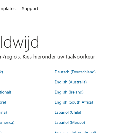
mplates
Support
ldwijd
n/regio's. Kies hieronder uw taalvoorkeur.
k)
Deutsch (Deutschland)
English (Australia)
tional)
English (Ireland)
ore)
English (South Africa)
ina)
Español (Chile)
américa)
Español (México)
)
Français (International)