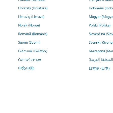
Hrvatski (Hrvatska)
Indonesia (Indo
Lietuvių (Lietuva)
Magyar (Magya
Norsk (Norge)
Polski (Polska)
Română (România)
Slovenčina (Slo
Suomi (Suomi)
Svenska (Sverig
Ελληνικά (Ελλάδα)
Български (Бъл
المنطقة العربية
עברית (ישראל)
中文(中国)
日本語 (日本)