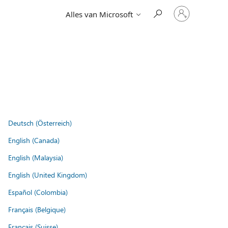
Meld
Alles van Microsoft
je
aan
bij
je
account
Deutsch (Österreich)
English (Canada)
English (Malaysia)
English (United Kingdom)
Español (Colombia)
Français (Belgique)
Français (Suisse)