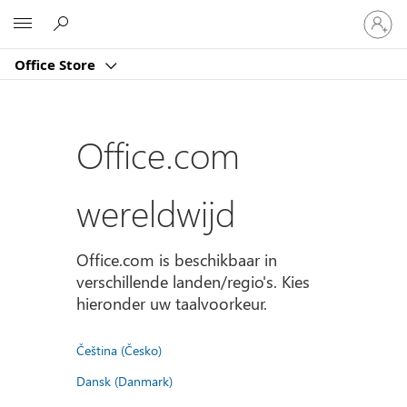
Meld
Microsoft
je
aan
Office Store
bij
je
account
Office.com
wereldwijd
Office.com is beschikbaar in
verschillende landen/regio's. Kies
hieronder uw taalvoorkeur.
Čeština (Česko)
Dansk (Danmark)