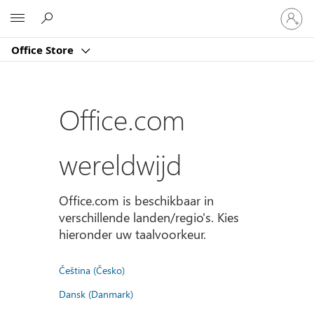
Meld
Microsoft
je
aan
Office Store
bij
je
account
Office.com
wereldwijd
Office.com is beschikbaar in
verschillende landen/regio's. Kies
hieronder uw taalvoorkeur.
Čeština (Česko)
Dansk (Danmark)