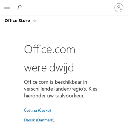
Meld
Microsoft
je
aan
Office Store
bij
je
account
Office.com
wereldwijd
Office.com is beschikbaar in
verschillende landen/regio's. Kies
hieronder uw taalvoorkeur.
Čeština (Česko)
Dansk (Danmark)