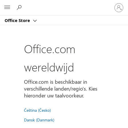
Meld
Microsoft
je
aan
Office Store
bij
je
account
Office.com
wereldwijd
Office.com is beschikbaar in
verschillende landen/regio's. Kies
hieronder uw taalvoorkeur.
Čeština (Česko)
Dansk (Danmark)