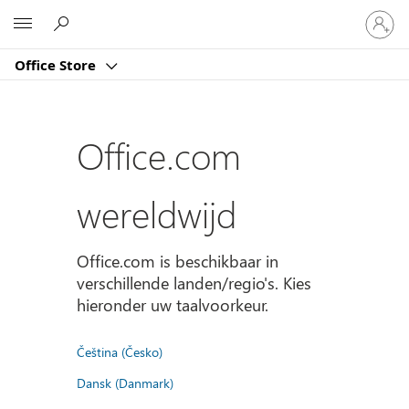
Meld
Microsoft
je
aan
Office Store
bij
je
account
Office.com
wereldwijd
Office.com is beschikbaar in
verschillende landen/regio's. Kies
hieronder uw taalvoorkeur.
Čeština (Česko)
Dansk (Danmark)