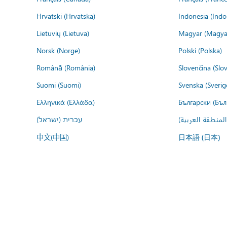
Hrvatski (Hrvatska)
Indonesia (Indo
Lietuvių (Lietuva)
Magyar (Magya
Norsk (Norge)
Polski (Polska)
Română (România)
Slovenčina (Slo
Suomi (Suomi)
Svenska (Sverig
Ελληνικά (Ελλάδα)
Български (Бъл
المنطقة العربية
עברית (ישראל)
中文(中国)
日本語 (日本)