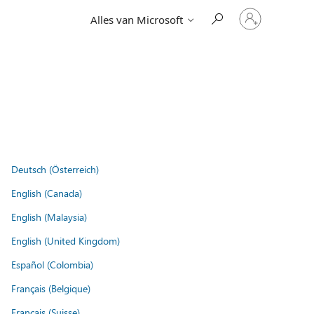
Meld
Alles van Microsoft
je
aan
bij
je
account
Deutsch (Österreich)
English (Canada)
English (Malaysia)
English (United Kingdom)
Español (Colombia)
Français (Belgique)
Français (Suisse)