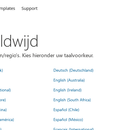
mplates
Support
ldwijd
n/regio's. Kies hieronder uw taalvoorkeur.
k)
Deutsch (Deutschland)
English (Australia)
tional)
English (Ireland)
ore)
English (South Africa)
ina)
Español (Chile)
américa)
Español (México)
)
Français (International)