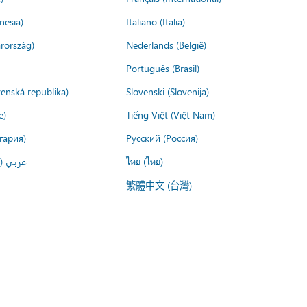
nesia)
Italiano (Italia)
rország)
Nederlands (België)
Português (Brasil)
venská republika)
Slovenski (Slovenija)
e)
Tiếng Việt (Việt Nam)
гария)
Русский (Россия)
عربي ()
ไทย (ไทย)
繁體中文 (台灣)