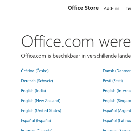
Microsoft
Office Store
Add-ins
Te
Office.com were
Office.com is beschikbaar in verschillende lande
Čeština (Česko)
Dansk (Danmar
Deutsch (Schweiz)
Eesti (Eesti)
English (India)
English (Interna
English (New Zealand)
English (Singap
English (United States)
Español (Argent
Español (España)
Español (Latino
Français (Canada)
Français (France