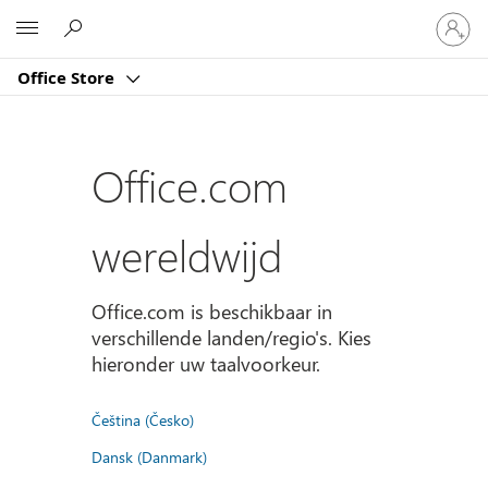
Meld
Microsoft
je
aan
Office Store
bij
je
account
Office.com
wereldwijd
Office.com is beschikbaar in
verschillende landen/regio's. Kies
hieronder uw taalvoorkeur.
Čeština (Česko)
Dansk (Danmark)