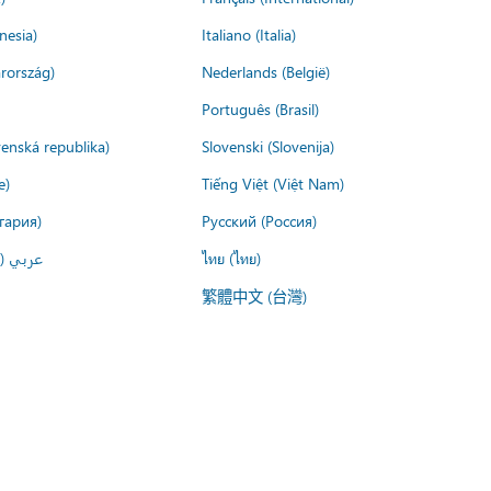
nesia)
Italiano (Italia)
rország)
Nederlands (België)
Português (Brasil)
venská republika)
Slovenski (Slovenija)
e)
Tiếng Việt (Việt Nam)
гария)
Русский (Россия)
عربي ()
ไทย (ไทย)
繁體中文 (台灣)