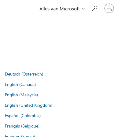
Meld
Alles van Microsoft
je
aan
bij
je
account
Deutsch (Österreich)
English (Canada)
English (Malaysia)
English (United Kingdom)
Español (Colombia)
Français (Belgique)
Français (Suisse)