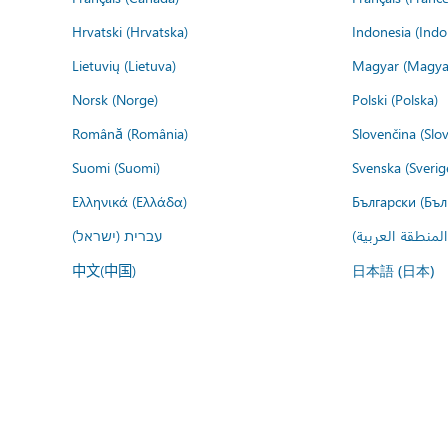
Hrvatski (Hrvatska)
Indonesia (Indo
Lietuvių (Lietuva)
Magyar (Magya
Norsk (Norge)
Polski (Polska)
Română (România)
Slovenčina (Slo
Suomi (Suomi)
Svenska (Sverig
Ελληνικά (Ελλάδα)
Български (Бъл
المنطقة العربية
עברית (ישראל)
中文(中国)
日本語 (日本)