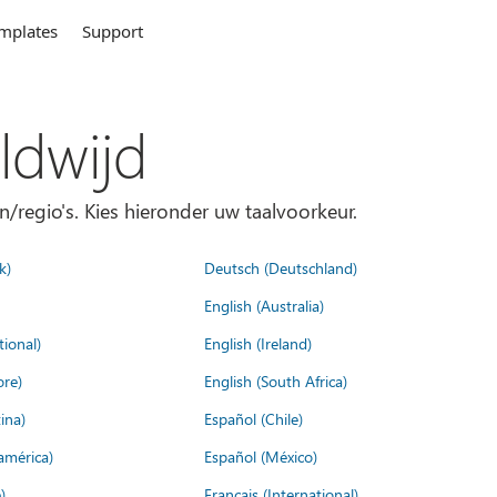
mplates
Support
ldwijd
n/regio's. Kies hieronder uw taalvoorkeur.
k)
Deutsch (Deutschland)
English (Australia)
tional)
English (Ireland)
ore)
English (South Africa)
ina)
Español (Chile)
américa)
Español (México)
)
Français (International)