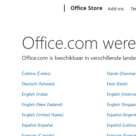
Microsoft
Office Store
Add-ins
Te
Office.com were
Office.com is beschikbaar in verschillende lande
Čeština (Česko)
Dansk (Danmar
Deutsch (Schweiz)
Eesti (Eesti)
English (India)
English (Interna
English (New Zealand)
English (Singap
English (United States)
Español (Argent
Español (España)
Español (Latino
Français (Canada)
Français (France