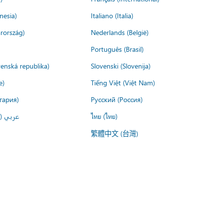
nesia)
Italiano (Italia)
rország)
Nederlands (België)
Português (Brasil)
venská republika)
Slovenski (Slovenija)
e)
Tiếng Việt (Việt Nam)
гария)
Русский (Россия)
عربي ()
ไทย (ไทย)
繁體中文 (台灣)