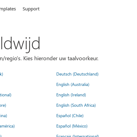
mplates
Support
ldwijd
n/regio's. Kies hieronder uw taalvoorkeur.
k)
Deutsch (Deutschland)
English (Australia)
tional)
English (Ireland)
ore)
English (South Africa)
ina)
Español (Chile)
américa)
Español (México)
)
Français (International)