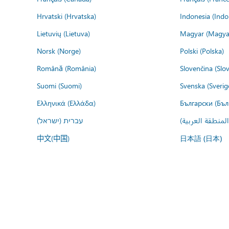
Hrvatski (Hrvatska)
Indonesia (Indo
Lietuvių (Lietuva)
Magyar (Magya
Norsk (Norge)
Polski (Polska)
Română (România)
Slovenčina (Slo
Suomi (Suomi)
Svenska (Sverig
Ελληνικά (Ελλάδα)
Български (Бъл
المنطقة العربية
עברית (ישראל)
中文(中国)
日本語 (日本)