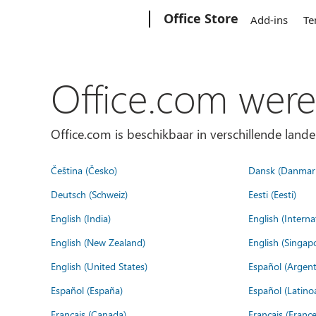
Microsoft
Office Store
Add-ins
Te
Office.com were
Office.com is beschikbaar in verschillende lande
Čeština (Česko)
Dansk (Danmar
Deutsch (Schweiz)
Eesti (Eesti)
English (India)
English (Interna
English (New Zealand)
English (Singap
English (United States)
Español (Argent
Español (España)
Español (Latino
Français (Canada)
Français (France