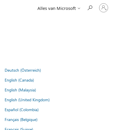
Meld
Alles van Microsoft
je
aan
bij
je
account
Deutsch (Österreich)
English (Canada)
English (Malaysia)
English (United Kingdom)
Español (Colombia)
Français (Belgique)
Français (Suisse)