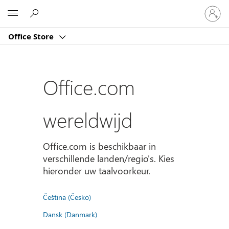
Meld
Microsoft
je
aan
Office Store
bij
je
account
Office.com
wereldwijd
Office.com is beschikbaar in
verschillende landen/regio's. Kies
hieronder uw taalvoorkeur.
Čeština (Česko)
Dansk (Danmark)