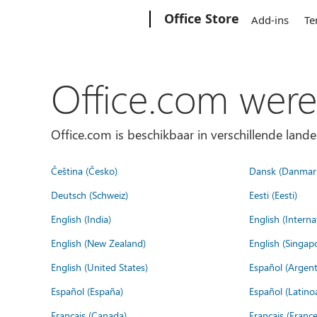
Microsoft
Office Store
Add-ins
Te
Office.com were
Office.com is beschikbaar in verschillende lande
Čeština (Česko)
Dansk (Danmar
Deutsch (Schweiz)
Eesti (Eesti)
English (India)
English (Interna
English (New Zealand)
English (Singap
English (United States)
Español (Argent
Español (España)
Español (Latino
Français (Canada)
Français (France