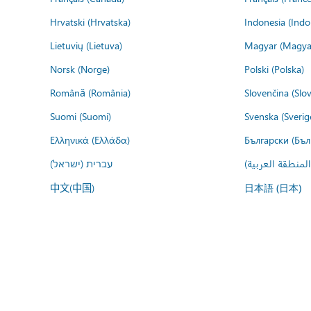
Hrvatski (Hrvatska)
Indonesia (Indo
Lietuvių (Lietuva)
Magyar (Magya
Norsk (Norge)
Polski (Polska)
Română (România)
Slovenčina (Slo
Suomi (Suomi)
Svenska (Sverig
Ελληνικά (Ελλάδα)
Български (Бъл
المنطقة العربية
עברית (ישראל)
中文(中国)
日本語 (日本)