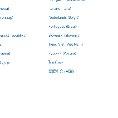
nesia)
Italiano (Italia)
rország)
Nederlands (België)
Português (Brasil)
venská republika)
Slovenski (Slovenija)
e)
Tiếng Việt (Việt Nam)
гария)
Русский (Россия)
عربي ()
ไทย (ไทย)
繁體中文 (台灣)