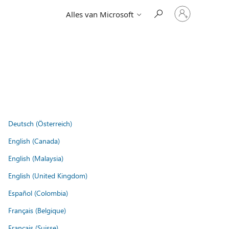
Meld
Alles van Microsoft
je
aan
bij
je
account
Deutsch (Österreich)
English (Canada)
English (Malaysia)
English (United Kingdom)
Español (Colombia)
Français (Belgique)
Français (Suisse)