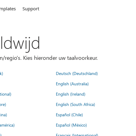
mplates
Support
ldwijd
n/regio's. Kies hieronder uw taalvoorkeur.
k)
Deutsch (Deutschland)
English (Australia)
tional)
English (Ireland)
ore)
English (South Africa)
ina)
Español (Chile)
américa)
Español (México)
)
Français (International)