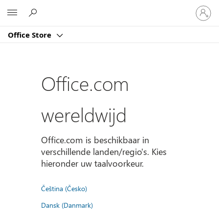
Meld
Microsoft
je
aan
Office Store
bij
je
account
Office.com
wereldwijd
Office.com is beschikbaar in
verschillende landen/regio's. Kies
hieronder uw taalvoorkeur.
Čeština (Česko)
Dansk (Danmark)