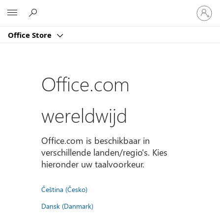
Meld
Microsoft
je
aan
Office Store
bij
je
account
Office.com
wereldwijd
Office.com is beschikbaar in
verschillende landen/regio's. Kies
hieronder uw taalvoorkeur.
Čeština (Česko)
Dansk (Danmark)