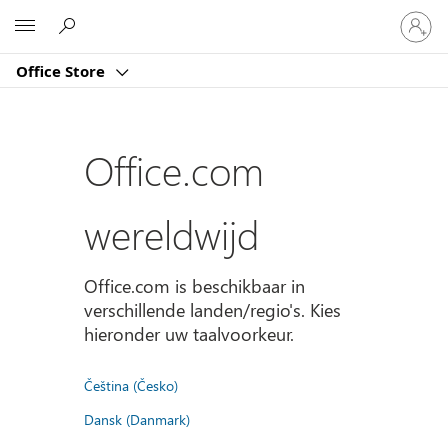
Meld
Microsoft
je
aan
Office Store
bij
je
account
Office.com
wereldwijd
Office.com is beschikbaar in
verschillende landen/regio's. Kies
hieronder uw taalvoorkeur.
Čeština (Česko)
Dansk (Danmark)