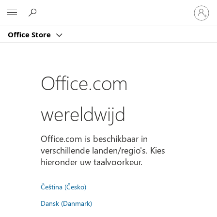
Meld
Microsoft
je
aan
Office Store
bij
je
account
Office.com
wereldwijd
Office.com is beschikbaar in
verschillende landen/regio's. Kies
hieronder uw taalvoorkeur.
Čeština (Česko)
Dansk (Danmark)