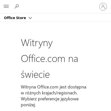
Zaloguj
Microsoft
się
do
Office Store
swojeg
konta
Witryny
Office.com na
świecie
Witryna Office.com jest dostępna
w różnych krajach/regionach.
Wybierz preferencje językowe
poniżej.