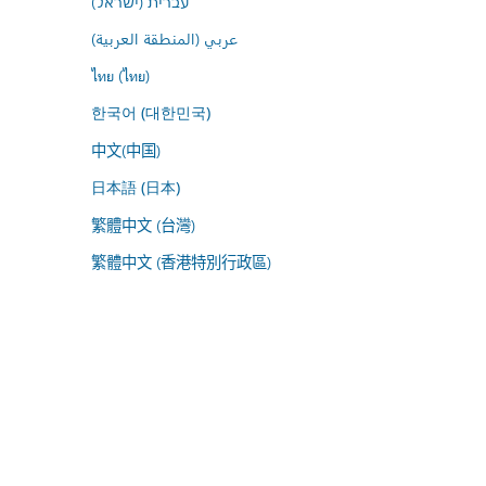
עברית (ישראל)
عربي (المنطقة العربية)
ไทย (ไทย)
한국어 (대한민국)
中文(中国)
日本語 (日本)
繁體中文 (台灣)
繁體中文 (香港特別行政區)