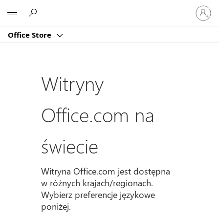
Zaloguj
Microsoft
się
do
Office Store
swojeg
konta
Witryny
Office.com na
świecie
Witryna Office.com jest dostępna
w różnych krajach/regionach.
Wybierz preferencje językowe
poniżej.