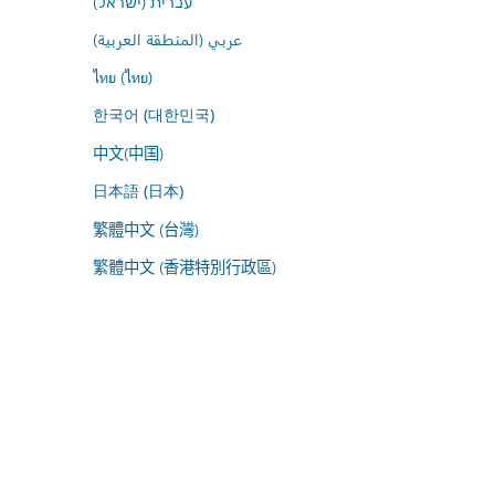
עברית (ישראל)
عربي (المنطقة العربية)
ไทย (ไทย)
한국어 (대한민국)
中文(中国)
日本語 (日本)
繁體中文 (台灣)
繁體中文 (香港特別行政區)