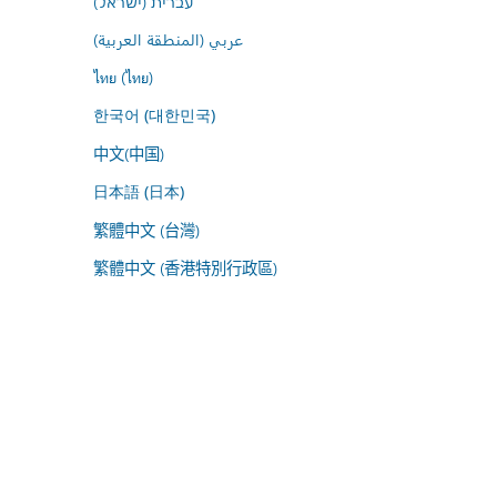
עברית (ישראל)
عربي (المنطقة العربية)
ไทย (ไทย)
한국어 (대한민국)
中文(中国)
日本語 (日本)
繁體中文 (台灣)
繁體中文 (香港特別行政區)