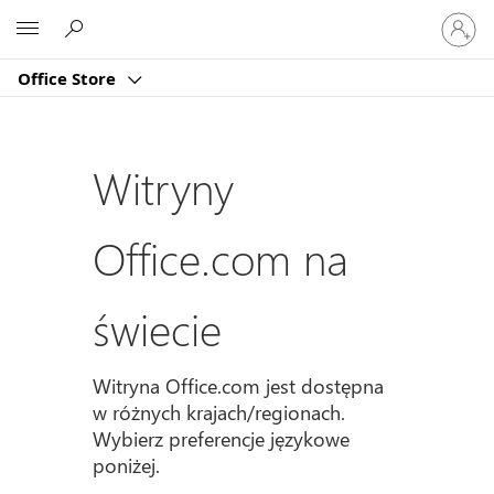
Zaloguj
Microsoft
się
do
Office Store
swojeg
konta
Witryny
Office.com na
świecie
Witryna Office.com jest dostępna
w różnych krajach/regionach.
Wybierz preferencje językowe
poniżej.