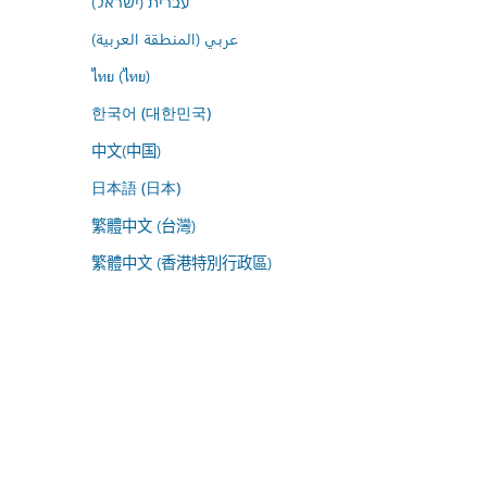
עברית (ישראל)
عربي (المنطقة العربية)
ไทย (ไทย)
한국어 (대한민국)
中文(中国)
日本語 (日本)
繁體中文 (台灣)
繁體中文 (香港特別行政區)