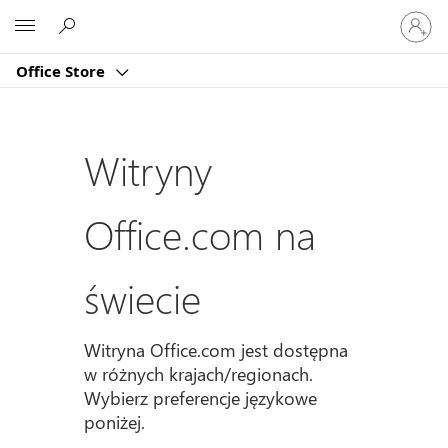
Zaloguj
Microsoft
się
do
Office Store
swojeg
konta
Witryny
Office.com na
świecie
Witryna Office.com jest dostępna
w różnych krajach/regionach.
Wybierz preferencje językowe
poniżej.