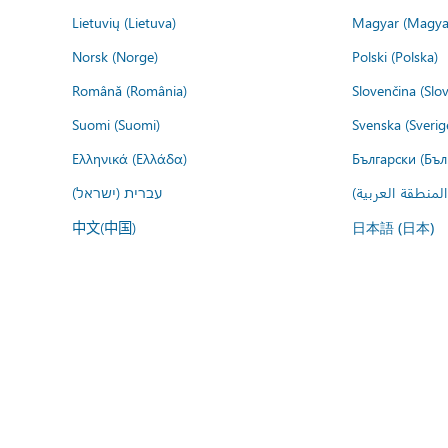
Lietuvių (Lietuva)
Magyar (Magya
Norsk (Norge)
Polski (Polska)
Română (România)
Slovenčina (Slo
Suomi (Suomi)
Svenska (Sverig
Ελληνικά (Ελλάδα)
Български (Бъл
المنطقة العربية
עברית (ישראל)
中文(中国)
日本語 (日本)