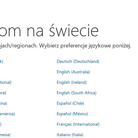
com na świecie
jach/regionach. Wybierz preferencje językowe poniżej.
k)
Deutsch (Deutschland)
English (Australia)
tional)
English (Ireland)
ore)
English (South Africa)
ina)
Español (Chile)
américa)
Español (México)
)
Français (International)
nesia)
Italiano (Italia)