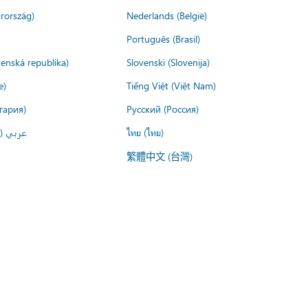
rország)
Nederlands (België)
Português (Brasil)
venská republika)
Slovenski (Slovenija)
e)
Tiếng Việt (Việt Nam)
гария)
Русский (Россия)
عربي ()
ไทย (ไทย)
繁體中文 (台灣)