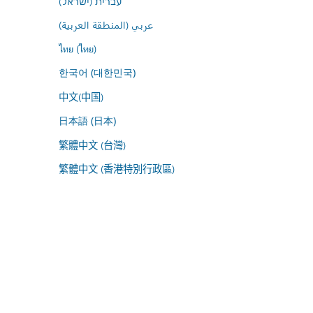
עברית (ישראל)
عربي (المنطقة العربية)
ไทย (ไทย)
한국어 (대한민국)
中文(中国)
日本語 (日本)
繁體中文 (台灣)
繁體中文 (香港特別行政區)