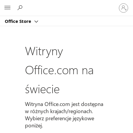
Zaloguj
Microsoft
się
do
Office Store
swojeg
konta
Witryny
Office.com na
świecie
Witryna Office.com jest dostępna
w różnych krajach/regionach.
Wybierz preferencje językowe
poniżej.