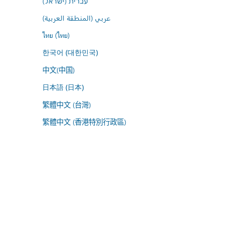
עברית (ישראל)
عربي (المنطقة العربية)
ไทย (ไทย)
한국어 (대한민국)
中文(中国)
日本語 (日本)
繁體中文 (台灣)
繁體中文 (香港特別行政區)