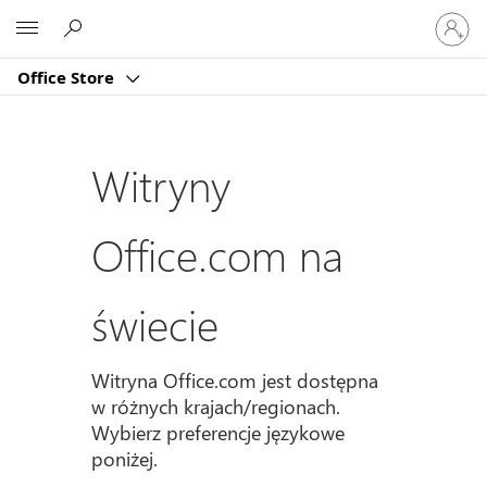
Zaloguj
Microsoft
się
do
Office Store
swojeg
konta
Witryny
Office.com na
świecie
Witryna Office.com jest dostępna
w różnych krajach/regionach.
Wybierz preferencje językowe
poniżej.