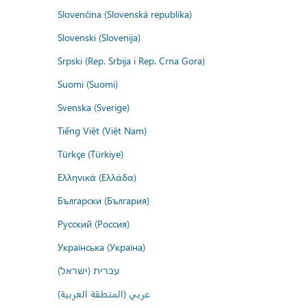
Slovenčina (Slovenská republika)
Slovenski (Slovenija)
Srpski (Rep. Srbija i Rep. Crna Gora)
Suomi (Suomi)
Svenska (Sverige)
Tiếng Việt (Việt Nam)
Türkçe (Türkiye)
Ελληνικά (Ελλάδα)
Български (България)
Русский (Россия)
Українська (Україна)
עברית (ישראל)
عربي (المنطقة العربية)