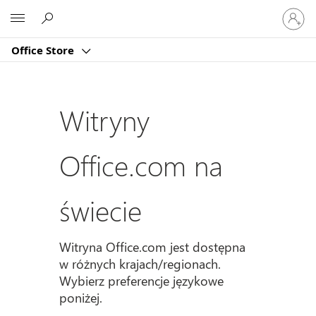
Zaloguj
Microsoft
się
do
Office Store
swojeg
konta
Witryny
Office.com na
świecie
Witryna Office.com jest dostępna
w różnych krajach/regionach.
Wybierz preferencje językowe
poniżej.