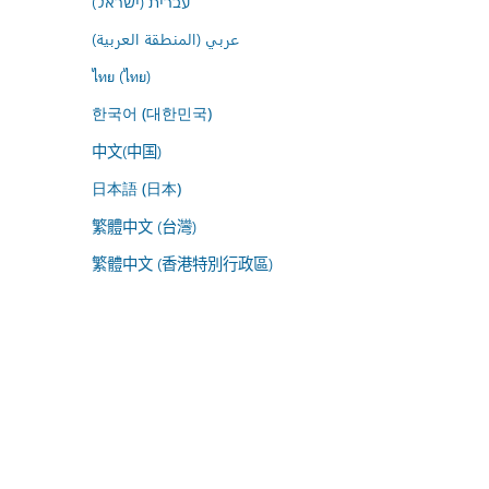
עברית (ישראל)
عربي (المنطقة العربية)
ไทย (ไทย)
한국어 (대한민국)
中文(中国)
日本語 (日本)
繁體中文 (台灣)
繁體中文 (香港特別行政區)